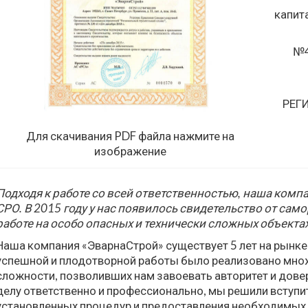
капит
№4
РЕГ
Для скачивания PDF файла нажмите на
изображение
Подходя к работе со всей ответственностью, наша комп
СРО. В 2015 году у нас появилось свидетельство от сам
работе на особо опасных и технически сложных объектах
Наша компания «ЭварнаСтрой» существует 5 лет на рынке 
успешной и плодотворной работы было реализовано множ
сложности, позволивших нам завоевать авторитет и дове
делу ответственно и профессионально, мы решили вступи
установленных процедур и предоставления необходимых