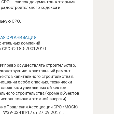
ю СРО — список документов, которыми
 Градостроительного кодекса и
альную СРО.
АЯ ОРГАНИЗАЦИЯ
оительных компаний
а СРО-С-180-20012010
т право осуществлять строительство,
еконструкцию, капитальный ремонт
ектов капитального строительства в
ношении особо опасных, технически
сложных и уникальных объектов
ального строительства (кроме объектов
использования атомной энергии)
ие Правления Ассоциации СРО «МОСК»
№39-03-ПП/17 от 27.09.2017 г.