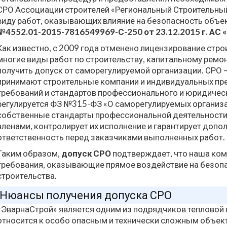
СРО Ассоциации строителей «Региональный Строительный
виду работ, оказывающих влияние на безопасность объе
№4552.01-2015-7816549969-С-250 от 23.12.2015 г. А
Как известно, с 2009 года отменено лицензирование стро
многие виды работ по строительству, капитальному ремо
получить допуск от саморегулируемой организации. СРО 
принимают строительные компании и индивидуальных пр
требований и стандартов профессионального и юридическ
регулируется ФЗ №315-ФЗ «О саморегулируемых организа
собственные стандарты профессиональной деятельности
членами, контролирует их исполнение и гарантирует доп
ответственность перед заказчиками выполненных работ.
Таким образом,
допуск СРО
подтверждает, что наша ко
требования, оказывающие прямое воздействие на безоп
строительства.
Нюансы получения допуска СРО
«ЭварнаСтрой» является одним из подрядчиков тепловой 
относится к особо опасным и технически сложным объект