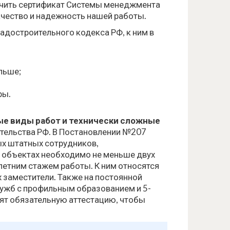
учить сертификат Системы менеджмента
ачество и надежность нашей работы.
радостроительного кодекса РФ, к ним в
льше;
ры.
ые виды работ и технически сложные
ительства РФ. В Постановлении №207
х штатных сотрудников,
х объектах необходимо не меньше двух
етним стажем работы. К ним относятся
х заместители. Также на постоянной
лужб с профильным образованием и 5-
дят обязательную аттестацию, чтобы