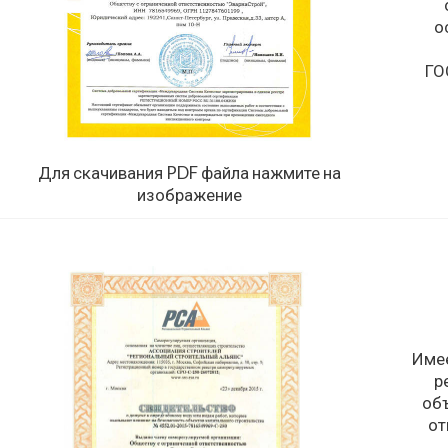
о
ГО
Для скачивания PDF файла нажмите на
изображение
Имее
р
объ
от