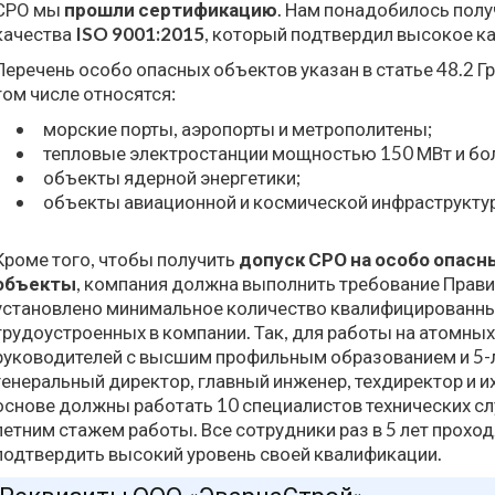
СРО мы
прошли сертификацию
. Нам понадобилось пол
качества
ISO
9001:2015
, который подтвердил высокое к
Перечень особо опасных объектов указан в статье 48.2 Г
том числе относятся:
морские порты, аэропорты и метрополитены;
тепловые электростанции мощностью 150 МВт и бо
объекты ядерной энергетики;
объекты авиационной и космической инфраструкту
Кроме того, чтобы получить
допуск СРО на особо опасн
объекты
, компания должна выполнить требование Прав
установлено минимальное количество квалифицированны
трудоустроенных в компании. Так, для работы на атомны
руководителей с высшим профильным образованием и 5-л
генеральный директор, главный инженер, техдиректор и и
основе должны работать 10 специалистов технических с
летним стажем работы. Все сотрудники раз в 5 лет прохо
подтвердить высокий уровень своей квалификации.