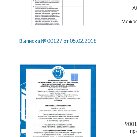
А
Межре
Выписка № 00127 от 05.02.2018
9001
пр