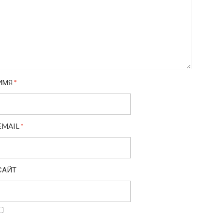
ИМЯ
*
EMAIL
*
САЙТ