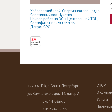
Хабаровский край. Спортивная площадка
Спортивный зал. Чукотка.
Начало работ на ЭС-1 Центральной ТЭЦ
Сертификат ISO 9001:2015
Допуск СРО
ЗА
ЧЕСТНЫЙ
БИЗНЕС
СПОРТ
192007, РФ, г. Санкт-Петербург,
О компа
ул. Камчатская, дом 14, литер А
Услуги
пом. 4Н, офис 5.
Партнер
+7 812 242 50 15