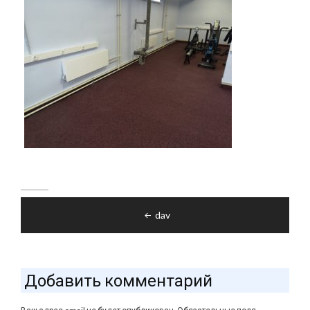
Навигация
dav
по
записям
Добавить комментарий